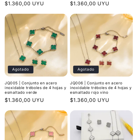
Precio
$1.360,00 UYU
Precio
$1.360,00 UYU
habitual
habitual
Agotado
Agotado
JQ005 | Conjunto en acero
JQ006 | Conjunto en acero
inoxidable tréboles de 4 hojas y
inoxidable tréboles de 4 hojas y
esmaltado verde
esmaltado rojo vino
Precio
$1.360,00 UYU
Precio
$1.360,00 UYU
habitual
habitual