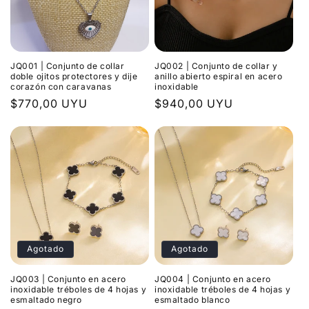
i
ó
JQ001 | Conjunto de collar
JQ002 | Conjunto de collar y
n
doble ojitos protectores y dije
anillo abierto espiral en acero
corazón con caravanas
inoxidable
:
Precio
$770,00 UYU
Precio
$940,00 UYU
habitual
habitual
Agotado
Agotado
JQ003 | Conjunto en acero
JQ004 | Conjunto en acero
inoxidable tréboles de 4 hojas y
inoxidable tréboles de 4 hojas y
esmaltado negro
esmaltado blanco