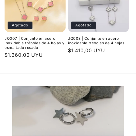
Agotado
Agotado
JQ007 | Conjunto en acero
JQ008 | Conjunto en acero
inoxidable tréboles de 4 hojas y
inoxidable tréboles de 4 hojas
esmaltado rosado
Precio
$1.410,00 UYU
Precio
$1.360,00 UYU
habitual
habitual