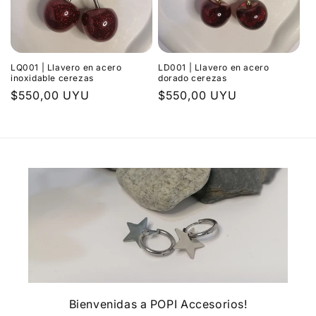
i
ó
LQ001 | Llavero en acero
LD001 | Llavero en acero
n
inoxidable cerezas
dorado cerezas
Precio
$550,00 UYU
Precio
$550,00 UYU
:
habitual
habitual
Bienvenidas a POPI Accesorios!