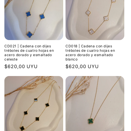
CD021 | Cadena con dijes
CD018 | Cadena con dijes
tréboles de cuatro hojas en
tréboles de cuatro hojas en
acero dorado y esmaltado
acero dorado y esmaltado
celeste
blanco
Precio
$620,00 UYU
Precio
$620,00 UYU
habitual
habitual