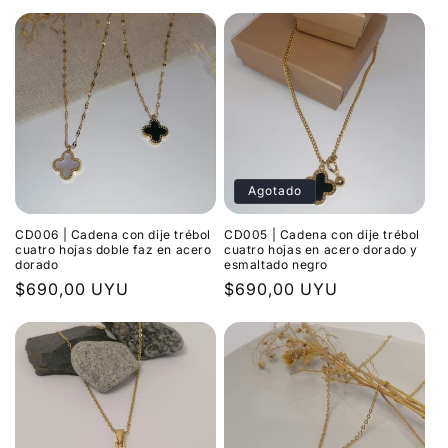
habitual
Agotado
CD006 | Cadena con dije trébol
CD005 | Cadena con dije trébol
cuatro hojas doble faz en acero
cuatro hojas en acero dorado y
dorado
esmaltado negro
Precio
$690,00 UYU
Precio
$690,00 UYU
habitual
habitual