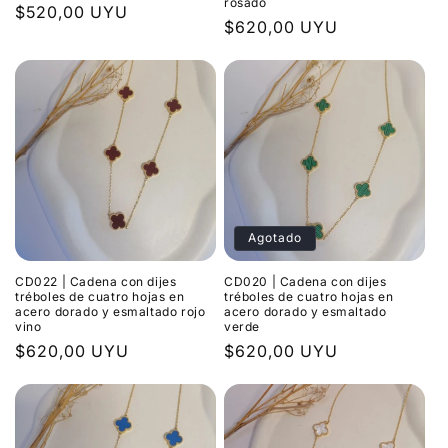
rosado
Precio
$520,00 UYU
Precio
$620,00 UYU
habitual
habitual
Agotado
CD022 | Cadena con dijes
CD020 | Cadena con dijes
tréboles de cuatro hojas en
tréboles de cuatro hojas en
acero dorado y esmaltado rojo
acero dorado y esmaltado
vino
verde
Precio
$620,00 UYU
Precio
$620,00 UYU
habitual
habitual