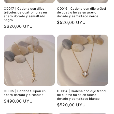
CD017 | Cadena con dijes
CD016 | Cadena con dije trébol
tréboles de cuatro hojas en
de cuatro hojas en acero
acero dorado y esmaltado
dorado y esmaltado verde
negro
Precio
$520,00 UYU
Precio
$620,00 UYU
habitual
habitual
CD015 | Cadena tulipán en
CD014 | Cadena con dije trébol
acero dorado y circonias
de cuatro hojas en acero
dorado y esmaltado blanco
Precio
$490,00 UYU
Precio
$520,00 UYU
habitual
habitual