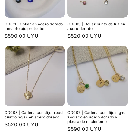
CD011 | Collar en acero dorado
CD009 | Collar punto de luz en
amuleto ojo protector
acero dorado
Precio
$590,00 UYU
Precio
$520,00 UYU
habitual
habitual
CD008 | Cadena con dije trébol
CD007 | Cadena con dije signo
cuatro hojas en acero dorado
zodíaco en acero dorado y
piedra de nacimiento
Precio
$520,00 UYU
Precio
$590,00 UYU
habitual