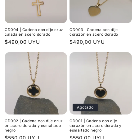
CD004 | Cadena con dije cruz
CD003 | Cadena con dije
calada en acero dorado
corazón en acero dorado
Precio
$490,00 UYU
Precio
$490,00 UYU
habitual
habitual
Agotado
CD002 | Cadena con dije cruz
CD001 | Cadena con dije
en acero dorado y esmaltado
corazón en acero dorado y
negro
esmaltado negro
Precio
$550,00 UYU
Precio
$550,00 UYU