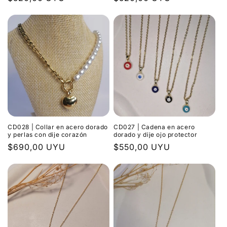
habitual
habitual
CD028 | Collar en acero dorado
CD027 | Cadena en acero
y perlas con dije corazón
dorado y dije ojo protector
Precio
$690,00 UYU
Precio
$550,00 UYU
habitual
habitual