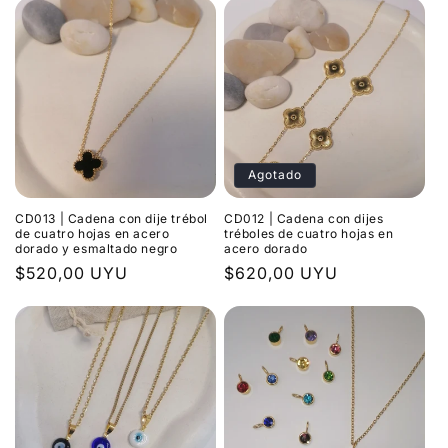
Agotado
CD013 | Cadena con dije trébol
CD012 | Cadena con dijes
de cuatro hojas en acero
tréboles de cuatro hojas en
dorado y esmaltado negro
acero dorado
Precio
$520,00 UYU
Precio
$620,00 UYU
habitual
habitual