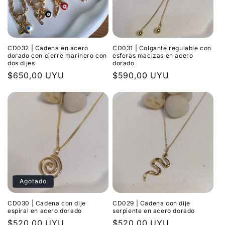
i
ó
CD032 | Cadena en acero
CD031 | Colgante regulable con
n
dorado con cierre marinero con
esferas macizas en acero
dos dijes
dorado
:
Precio
$650,00 UYU
Precio
$590,00 UYU
habitual
habitual
Agotado
CD030 | Cadena con dije
CD029 | Cadena con dije
espiral en acero dorado
serpiente en acero dorado
Precio
$520,00 UYU
Precio
$520,00 UYU