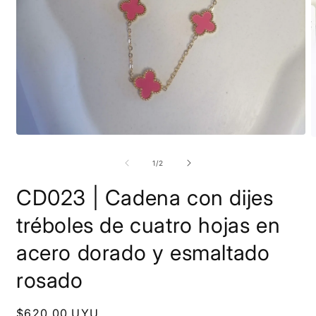
Abrir
A
elemento
e
multimedia
m
de
1
/
2
1
2
en
e
CD023 | Cadena con dijes
una
u
ventana
v
modal
m
tréboles de cuatro hojas en
acero dorado y esmaltado
rosado
Precio
$620,00 UYU