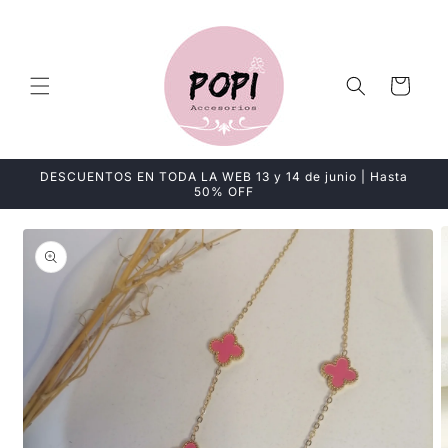
Ir
directamente
al contenido
Carrito
DESCUENTOS EN TODA LA WEB 13 y 14 de junio | Hasta
50% OFF
Ir
directamente
a la
información
del producto