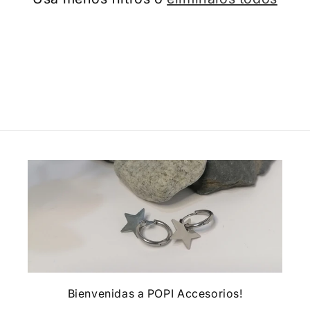
i
ó
n
:
Bienvenidas a POPI Accesorios!