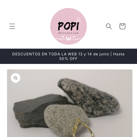
Ir
directamente
al contenido
Carrito
DESCUENTOS EN TODA LA WEB 13 y 14 de junio | Hasta
50% OFF
Ir
directamente
a la
información
del producto