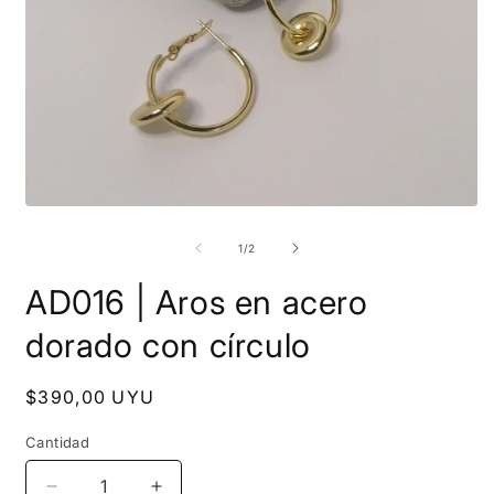
Abrir
A
elemento
e
multimedia
m
de
1
/
2
1
2
en
e
AD016 | Aros en acero
una
u
ventana
v
modal
m
dorado con círculo
Precio
$390,00 UYU
habitual
Cantidad