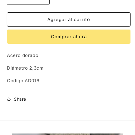
Reducir
Aumentar
cantidad
cantidad
para
para
AD016
AD016
Agregar al carrito
|
|
Aros
Aros
Comprar ahora
en
en
acero
acero
dorado
dorado
Acero dorado
con
con
círculo
círculo
Diámetro 2,3cm
Código AD016
Share