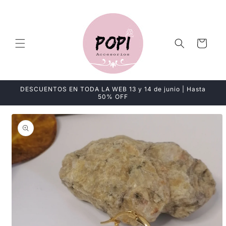
Ir
directamente
al contenido
Carrito
DESCUENTOS EN TODA LA WEB 13 y 14 de junio | Hasta
50% OFF
Ir
directamente
a la
información
del producto