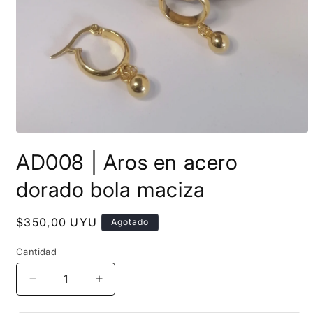
Abrir
elemento
AD008 | Aros en acero
multimedia
1
en
dorado bola maciza
una
ventana
modal
Precio
$350,00 UYU
Agotado
habitual
Cantidad
Reducir
Aumentar
cantidad
cantidad