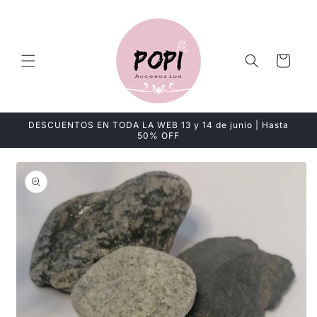
Ir
directamente
al contenido
Carrito
DESCUENTOS EN TODA LA WEB 13 y 14 de junio | Hasta
50% OFF
Ir
directamente
a la
información
del producto