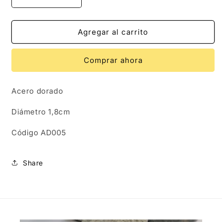
Reducir
Aumentar
cantidad
cantidad
para
para
AD005
AD005
Agregar al carrito
|
|
Aros
Aros
Comprar ahora
en
en
acero
acero
dorado
dorado
Acero dorado
bolitas
bolitas
simple
simple
Diámetro 1,8cm
Código AD005
Share