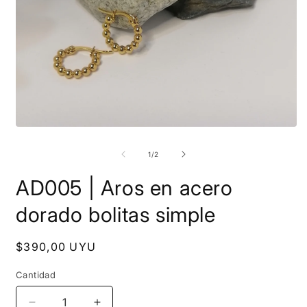
Abrir
A
elemento
e
multimedia
m
de
1
/
2
1
2
en
e
AD005 | Aros en acero
una
u
ventana
v
modal
m
dorado bolitas simple
Precio
$390,00 UYU
habitual
Cantidad