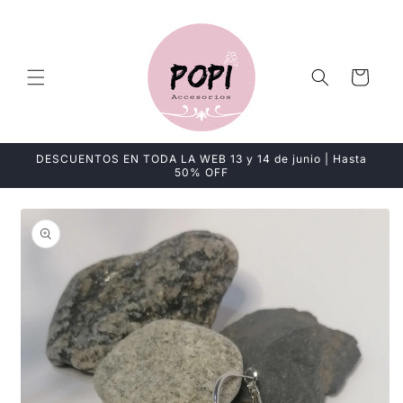
Ir
directamente
al contenido
Carrito
DESCUENTOS EN TODA LA WEB 13 y 14 de junio | Hasta
50% OFF
Ir
directamente
a la
información
del producto