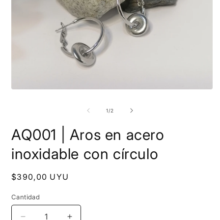
Abrir
A
elemento
e
multimedia
m
de
1
/
2
1
2
en
e
una
AQ001 | Aros en acero
u
ventana
v
modal
m
inoxidable con círculo
Precio
$390,00 UYU
habitual
Cantidad