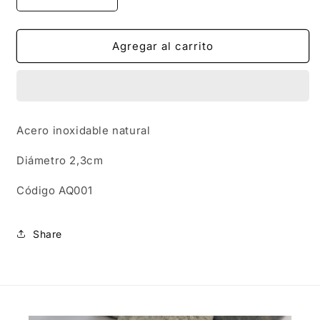
Reducir
Aumentar
cantidad
cantidad
para
para
AQ001
AQ001
Agregar al carrito
|
|
Aros
Aros
en
en
acero
acero
inoxidable
inoxidable
Acero inoxidable natural
con
con
círculo
círculo
Diámetro 2,3cm
Código AQ001
Share