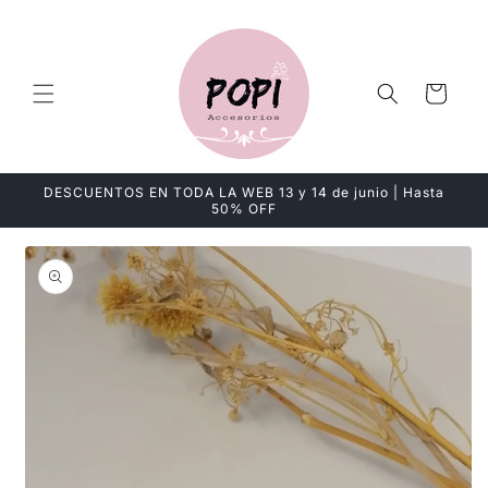
Ir
directamente
al contenido
Carrito
DESCUENTOS EN TODA LA WEB 13 y 14 de junio | Hasta
50% OFF
Ir
directamente
a la
información
del producto