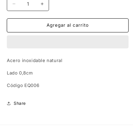
Reducir
Aumentar
cantidad
cantidad
para
para
EQ006
EQ006
Agregar al carrito
|
|
Caravanas
Caravanas
triángulo
triángulo
en
en
acero
acero
Acero inoxidable natural
inoxidable
inoxidable
Lado 0,8cm
Código EQ006
Share