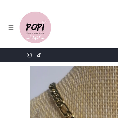
Ir
directamente
al contenido
Instagram
TikTok
Ir
directamente
a la
información
del producto