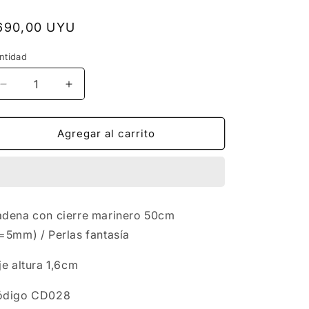
recio
690,00 UYU
bitual
ntidad
Reducir
Aumentar
cantidad
cantidad
para
para
CD028
CD028
Agregar al carrito
|
|
Collar
Collar
en
en
acero
acero
dorado
dorado
dena con cierre marinero 50cm
y
y
=5mm) / Perlas fantasía
perlas
perlas
con
con
dije
dije
je altura 1,6cm
corazón
corazón
ódigo CD028