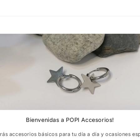
elemento
multimedia
3
en
una
ventana
modal
Bienvenidas a POPI Accesorios!
rás accesorios básicos para tu día a día y ocasiones esp