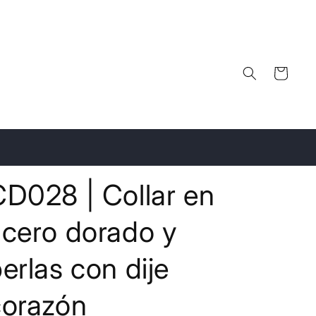
Carrito
CD028 | Collar en
acero dorado y
erlas con dije
corazón