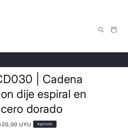
Carrito
CD030 | Cadena
on dije espiral en
acero dorado
recio
520,00 UYU
Agotado