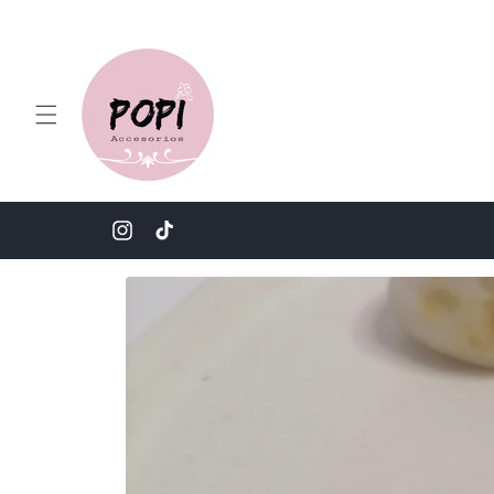
Ir
directamente
al contenido
Instagram
TikTok
Ir
directamente
a la
información
del producto