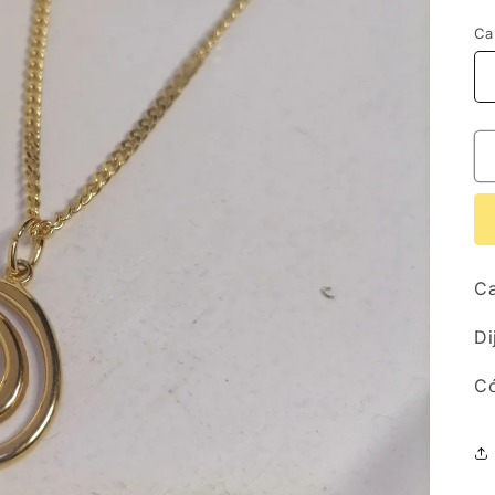
ha
Ca
C
Di
C