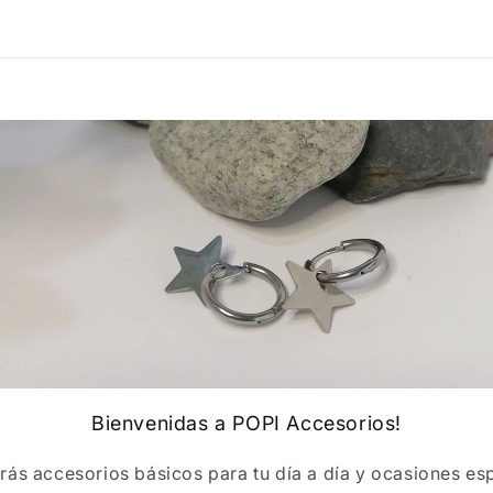
elemento
multimedia
3
en
una
ventana
modal
Bienvenidas a POPI Accesorios!
rás accesorios básicos para tu día a día y ocasiones esp