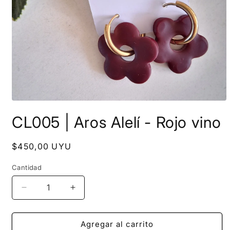
Abrir
elemento
CL005 | Aros Alelí - Rojo vino
multimedia
1
en
una
Precio
$450,00 UYU
ventana
habitual
modal
Cantidad
Reducir
Aumentar
cantidad
cantidad
para
para
CL005
CL005
Agregar al carrito