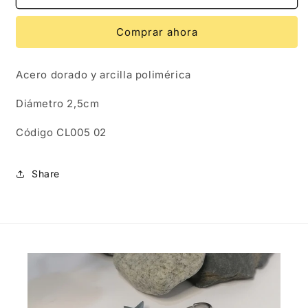
|
|
Aros
Aros
Comprar ahora
Alelí
Alelí
-
-
Rojo
Rojo
Acero dorado y arcilla polimérica
vino
vino
Diámetro 2,5cm
Código CL005 02
Share