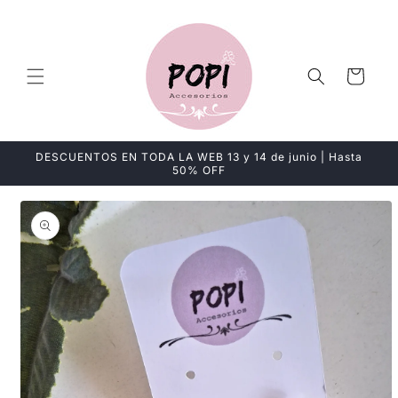
Ir
directamente
al contenido
Carrito
DESCUENTOS EN TODA LA WEB 13 y 14 de junio | Hasta
50% OFF
Ir
directamente
a la
información
del producto