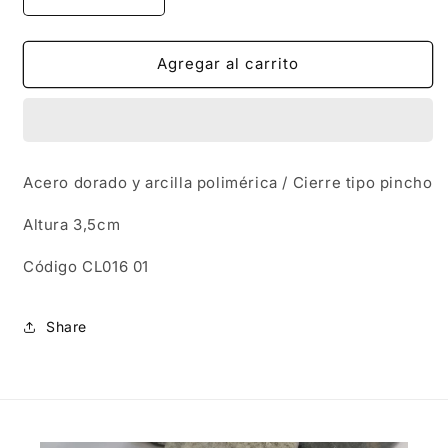
Reducir
Aumentar
cantidad
cantidad
para
para
CL016
CL016
Agregar al carrito
|
|
Caravanas
Caravanas
Alba
Alba
-
-
Crudo
Crudo
Acero dorado y arcilla polimérica / Cierre tipo pincho
Altura 3,5cm
Código CL016 01
Share