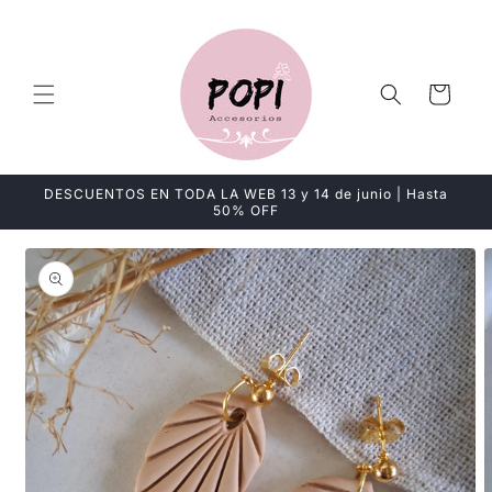
Ir
directamente
al contenido
Carrito
DESCUENTOS EN TODA LA WEB 13 y 14 de junio | Hasta
50% OFF
Ir
directamente
a la
información
del producto