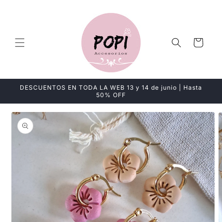
Ir
directamente
al contenido
Carrito
DESCUENTOS EN TODA LA WEB 13 y 14 de junio | Hasta
50% OFF
Ir
directamente
a la
información
del producto