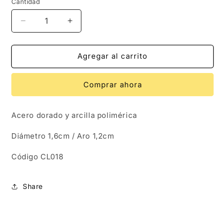
Cantidad
Reducir
Aumentar
cantidad
cantidad
para
para
CL018
CL018
Agregar al carrito
|Aros
|Aros
Fiore
Fiore
Comprar ahora
Acero dorado y arcilla polimérica
Diámetro 1,6cm / Aro 1,2cm
Código CL018
Share