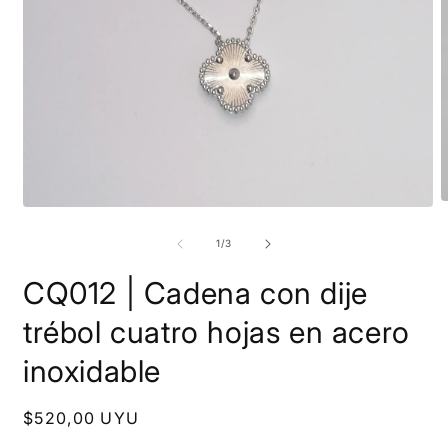
A
Abrir
e
elemento
m
multimedia
de
1
/
3
2
1
e
en
CQ012 | Cadena con dije
u
una
v
ventana
m
modal
trébol cuatro hojas en acero
inoxidable
Precio
$520,00 UYU
habitual