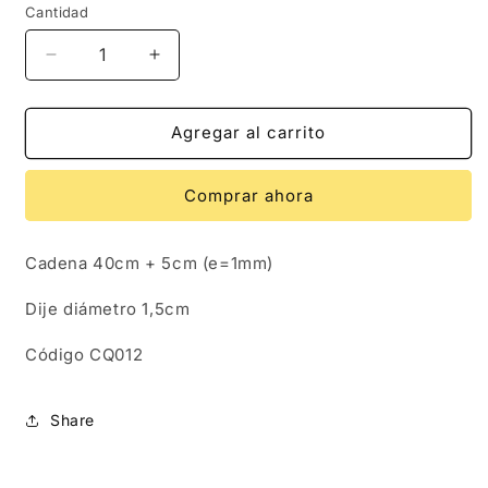
Cantidad
Reducir
Aumentar
cantidad
cantidad
para
para
CQ012
CQ012
Agregar al carrito
|
|
Cadena
Cadena
Comprar ahora
con
con
dije
dije
trébol
trébol
Cadena 40cm + 5cm (e=1mm)
cuatro
cuatro
hojas
hojas
Dije diámetro 1,5cm
en
en
acero
acero
Código CQ012
inoxidable
inoxidable
Share