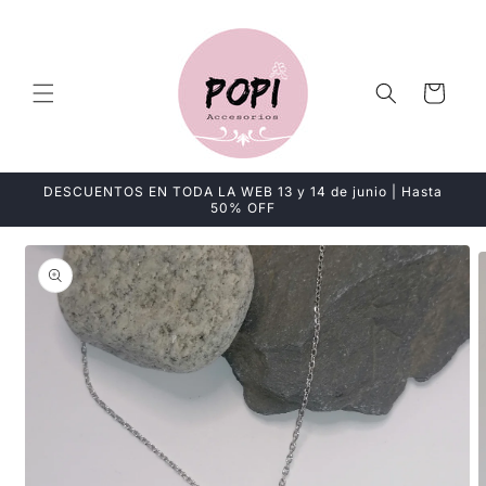
Ir
directamente
al contenido
Carrito
DESCUENTOS EN TODA LA WEB 13 y 14 de junio | Hasta
50% OFF
Ir
directamente
a la
información
del producto