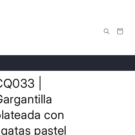
Carrito
CQ033 |
argantilla
plateada con
gatas pastel