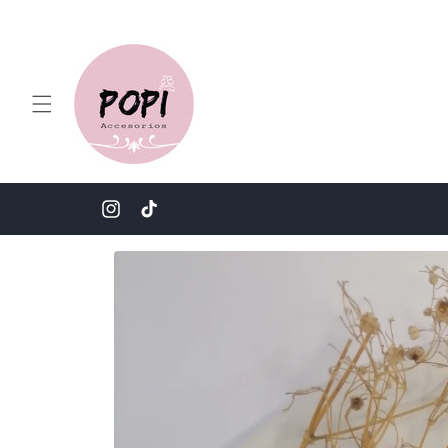
Ir
directamente
al contenido
Instagram
TikTok
Ir
directamente
a la
información
del producto