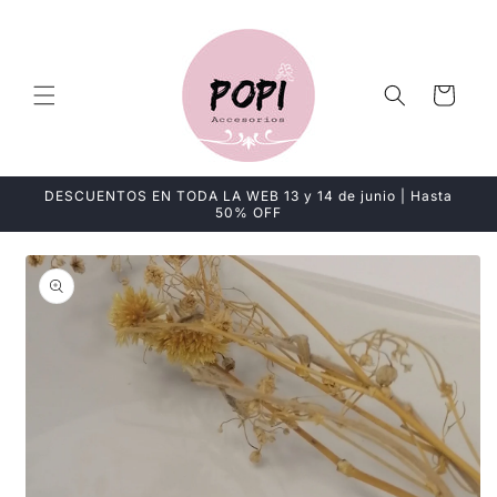
Ir
directamente
al contenido
Carrito
DESCUENTOS EN TODA LA WEB 13 y 14 de junio | Hasta
50% OFF
Ir
directamente
a la
información
del producto