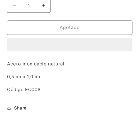
Reducir
Aumentar
cantidad
cantidad
para
para
EQ008
EQ008
Agotado
|
|
Mini
Mini
trepadoras
trepadoras
tres
tres
estrellas
estrellas
Acero inoxidable natural
en
en
acero
acero
0,5cm x 1,0cm
inoxidable
inoxidable
Código EQ008
Share