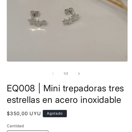
Abrir
A
elemento
e
multimedia
m
de
1
/
2
1
2
en
e
EQ008 | Mini trepadoras tres
una
u
ventana
v
modal
m
estrellas en acero inoxidable
Precio
$350,00 UYU
Agotado
habitual
Cantidad