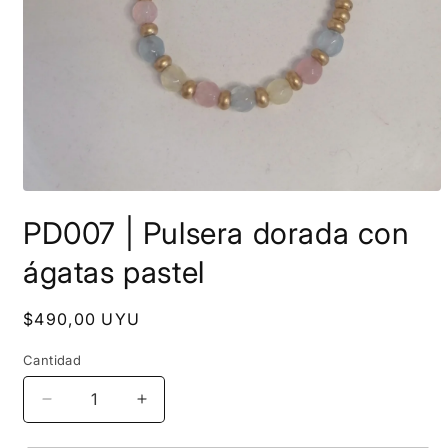
Abrir
elemento
PD007 | Pulsera dorada con
multimedia
1
en
ágatas pastel
una
ventana
modal
Precio
$490,00 UYU
habitual
Cantidad
Reducir
Aumentar
cantidad
cantidad