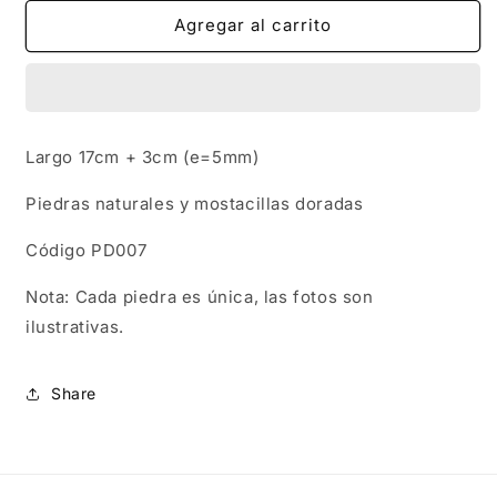
para
para
PD007
PD007
Agregar al carrito
|
|
Pulsera
Pulsera
dorada
dorada
con
con
ágatas
ágatas
Largo 17cm + 3cm (e=5mm)
pastel
pastel
Piedras naturales y mostacillas doradas
Código PD007
Nota: Cada piedra es única, las fotos son
ilustrativas.
Share