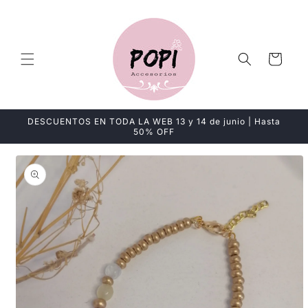
Ir
directamente
al contenido
Carrito
DESCUENTOS EN TODA LA WEB 13 y 14 de junio | Hasta
50% OFF
Ir
directamente
a la
información
del producto