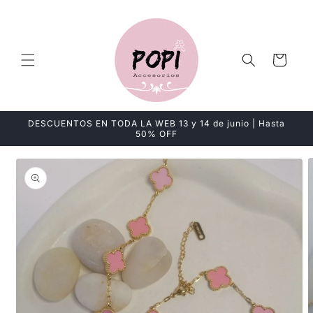
Ir
directamente
al contenido
Carrito
DESCUENTOS EN TODA LA WEB 13 y 14 de junio | Hasta
50% OFF
Ir
directamente
a la
información
del producto