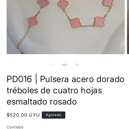
Abrir
A
elemento
e
multimedia
m
de
1
/
3
1
2
en
e
PD016 | Pulsera acero dorado
una
u
ventana
v
modal
m
tréboles de cuatro hojas
esmaltado rosado
Precio
$520,00 UYU
Agotado
habitual
Cantidad