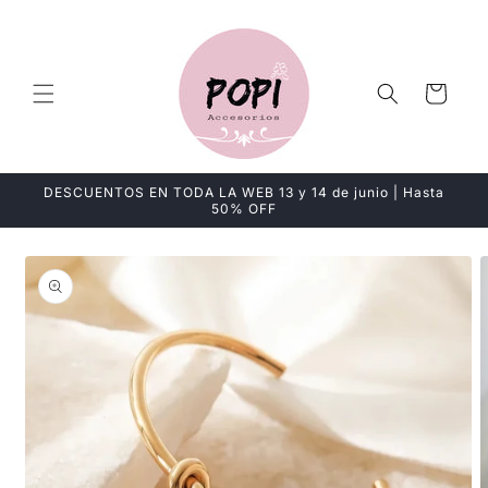
Ir
directamente
al contenido
Carrito
DESCUENTOS EN TODA LA WEB 13 y 14 de junio | Hasta
50% OFF
Ir
directamente
a la
información
del producto