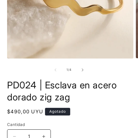
A
Abrir
e
elemento
m
multimedia
de
1
/
4
2
1
e
en
PD024 | Esclava en acero
u
una
v
ventana
m
modal
dorado zig zag
Precio
$490,00 UYU
Agotado
habitual
Cantidad