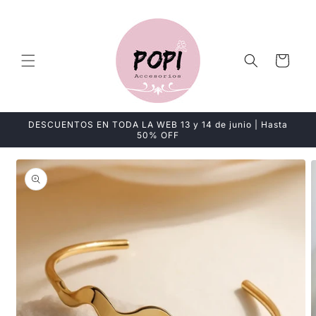
Ir
directamente
al contenido
Carrito
DESCUENTOS EN TODA LA WEB 13 y 14 de junio | Hasta
50% OFF
Ir
directamente
a la
información
del producto