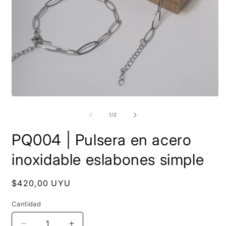
A
Abrir
e
elemento
m
multimedia
de
1
/
2
2
1
e
en
PQ004 | Pulsera en acero
u
una
v
ventana
m
modal
inoxidable eslabones simple
Precio
$420,00 UYU
habitual
Cantidad