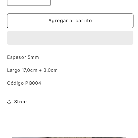
Reducir
Aumentar
cantidad
cantidad
para
para
PQ004
PQ004
Agregar al carrito
|
|
Pulsera
Pulsera
en
en
acero
acero
inoxidable
inoxidable
Espesor 5mm
eslabones
eslabones
simple
simple
Largo 17,0cm + 3,0cm
C
ódigo PQ004
Share