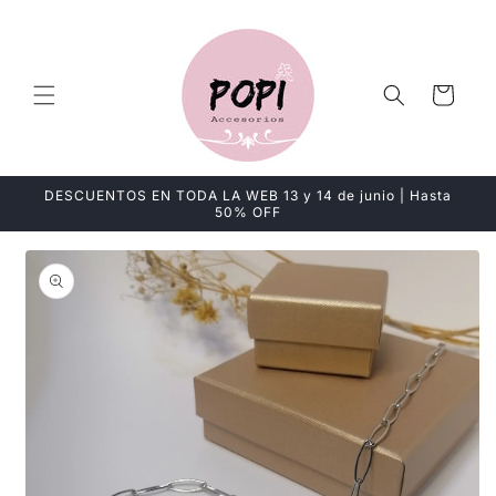
Ir
directamente
al contenido
Carrito
DESCUENTOS EN TODA LA WEB 13 y 14 de junio | Hasta
50% OFF
Ir
directamente
a la
información
del producto