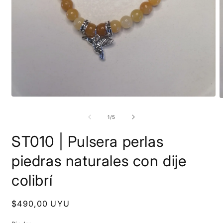
Abrir
A
elemento
e
multimedia
m
de
1
/
5
1
2
en
e
ST010 | Pulsera perlas
una
u
ventana
v
modal
m
piedras naturales con dije
colibrí
Precio
$490,00 UYU
habitual