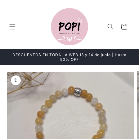
Ir
directamente
al contenido
Carrito
DESCUENTOS EN TODA LA WEB 13 y 14 de junio | Hasta
50% OFF
Ir
directamente
a la
información
del producto