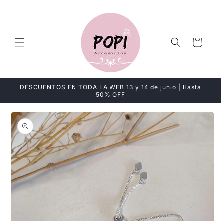
Ir
directamente
al contenido
Carrito
DESCUENTOS EN TODA LA WEB 13 y 14 de junio | Hasta
50% OFF
Ir
directamente
a la
información
del producto