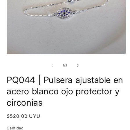
Abrir
A
elemento
e
multimedia
m
de
1
/
3
1
2
en
e
PQ044 | Pulsera ajustable en
una
u
ventana
v
modal
m
acero blanco ojo protector y
circonias
Precio
$520,00 UYU
habitual
Cantidad