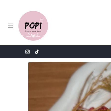
Ir
directamente
al contenido
Instagram
TikTok
Ir
directamente
a la
información
del producto