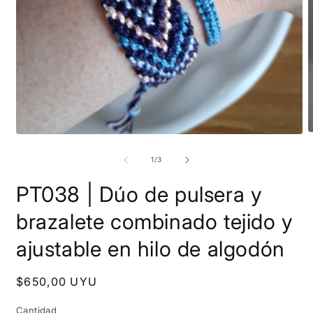
A
Abrir
e
elemento
m
multimedia
de
1
/
3
2
1
e
en
PT038 | Dúo de pulsera y
u
una
v
ventana
m
modal
brazalete combinado tejido y
ajustable en hilo de algodón
Precio
$650,00 UYU
habitual
Cantidad