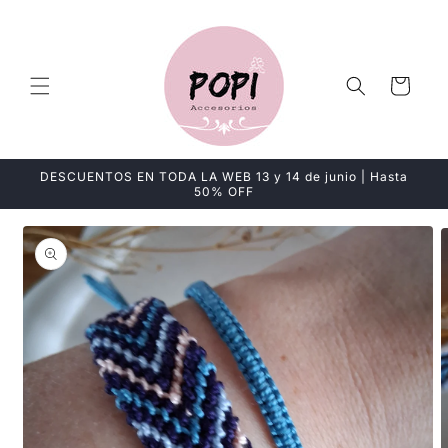
Ir
directamente
al contenido
Carrito
DESCUENTOS EN TODA LA WEB 13 y 14 de junio | Hasta
50% OFF
Ir
directamente
a la
información
del producto