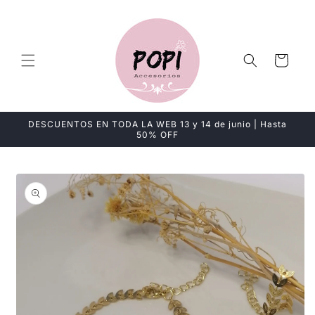
Ir
directamente
al contenido
Carrito
DESCUENTOS EN TODA LA WEB 13 y 14 de junio | Hasta
50% OFF
Ir
directamente
a la
información
del producto