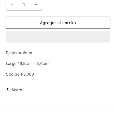
Reducir
Aumentar
cantidad
cantidad
para
para
PD003
PD003
Agregar al carrito
|
|
Pulsera
Pulsera
hojitas
hojitas
en
en
acero
acero
Espesor 6mm
dorado
dorado
Largo 16,5cm + 5,0cm
Código
PD003
Share