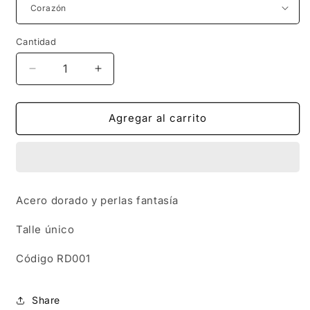
Cantidad
Reducir
Aumentar
cantidad
cantidad
para
para
RD001
RD001
Agregar al carrito
|
|
Anillo
Anillo
abierto
abierto
en
en
acero
acero
Acero dorado y perlas fantasía
dorado
dorado
con
con
Talle único
perlitas
perlitas
Código RD001
Share