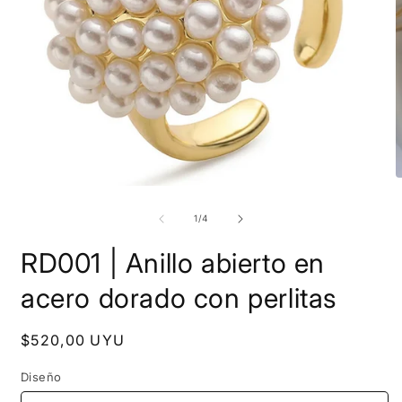
A
Abrir
e
elemento
m
multimedia
de
1
/
4
2
1
e
en
u
RD001 | Anillo abierto en
una
v
ventana
m
modal
acero dorado con perlitas
Precio
$520,00 UYU
habitual
Diseño