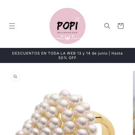
Ir
directamente
al contenido
Carrito
DESCUENTOS EN TODA LA WEB 13 y 14 de junio | Hasta
50% OFF
Ir
directamente
a la
información
del producto