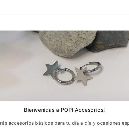
multimedia
3
en
una
ventana
modal
Bienvenidas a POPI Accesorios!
rás accesorios básicos para tu día a día y ocasiones esp