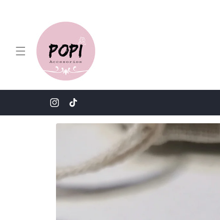
Ir
directamente
al contenido
Instagram
TikTok
Ir
directamente
a la
información
del producto