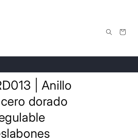
Carrito
D013 | Anillo
acero dorado
egulable
eslabones