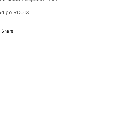
ódigo RD013
Share