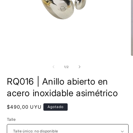
Abrir
A
elemento
e
multimedia
m
de
1
/
2
1
2
en
e
RQ016 | Anillo abierto en
una
u
ventana
v
modal
m
acero inoxidable asimétrico
Precio
$490,00 UYU
Agotado
habitual
Talle