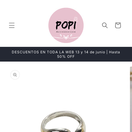
Ir
directamente
al contenido
Carrito
DESCUENTOS EN TODA LA WEB 13 y 14 de junio | Hasta
50% OFF
Ir
directamente
a la
información
del producto