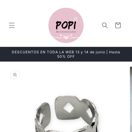
Ir
directamente
al contenido
Carrito
DESCUENTOS EN TODA LA WEB 13 y 14 de junio | Hasta
50% OFF
Ir
directamente
a la
información
del producto