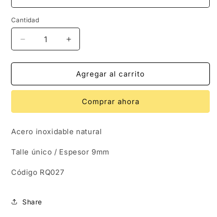
Cantidad
Reducir
Aumentar
cantidad
cantidad
para
para
RQ027
RQ027
Agregar al carrito
|
|
Anillo
Anillo
Comprar ahora
en
en
acero
acero
inoxidable
inoxidable
Acero inoxidable natural
regulable
regulable
cesta
cesta
Talle único / Espesor 9mm
Código RQ027
Share