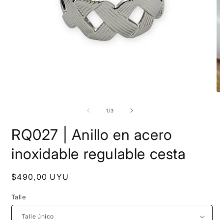
Abrir
A
elemento
e
multimedia
m
de
1
/
3
1
2
en
e
RQ027 | Anillo en acero
una
u
ventana
v
modal
m
inoxidable regulable cesta
Precio
$490,00 UYU
habitual
Talle